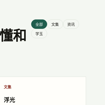
全部
文集
资讯
懂和
学玉
文集
浮光