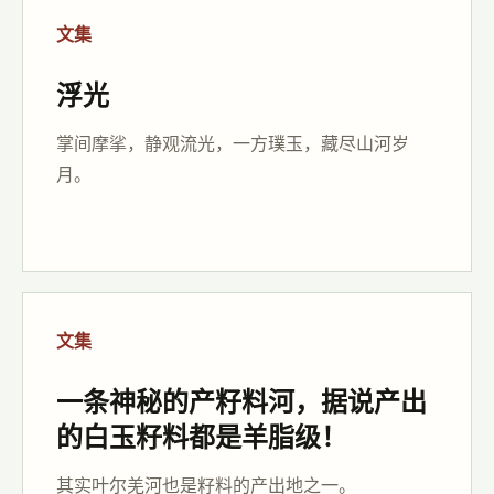
文集
浮光
掌间摩挲，静观流光，一方璞玉，藏尽山河岁
月。
文集
一条神秘的产籽料河，据说产出
的白玉籽料都是羊脂级！
其实叶尔羌河也是籽料的产出地之一。