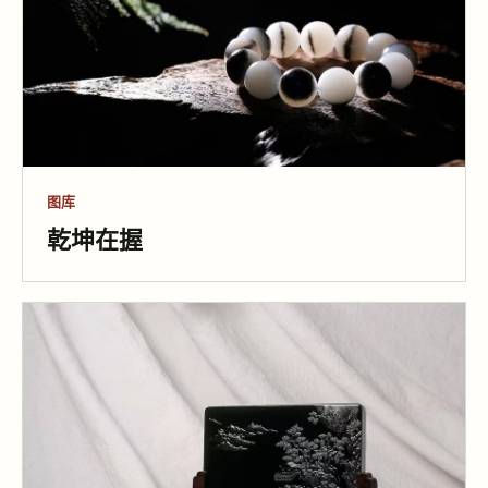
图库
乾坤在握