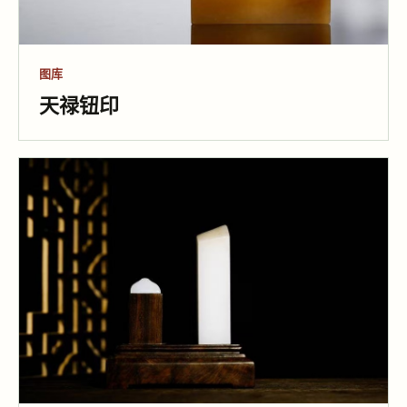
图库
天禄钮印