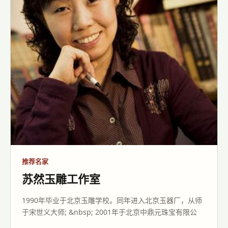
推荐名家
苏然玉雕工作室
1990年毕业于北京玉雕学校。同年进入北京玉器厂，从师
于宋世义大师; &nbsp; 2001年于北京中鼎元珠宝有限公