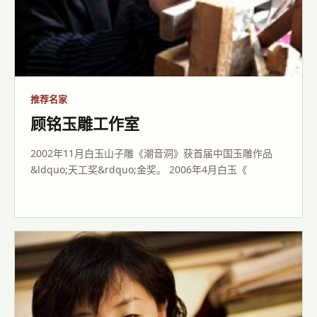
推荐名家
顾铭玉雕工作室
2002年11月白玉山子雕《潮音洞》获首届中国玉雕作品
&ldquo;天工奖&rdquo;金奖。 2006年4月白玉《