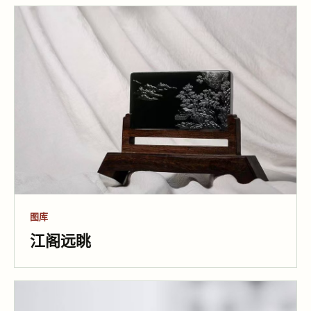
图库
乾坤在握