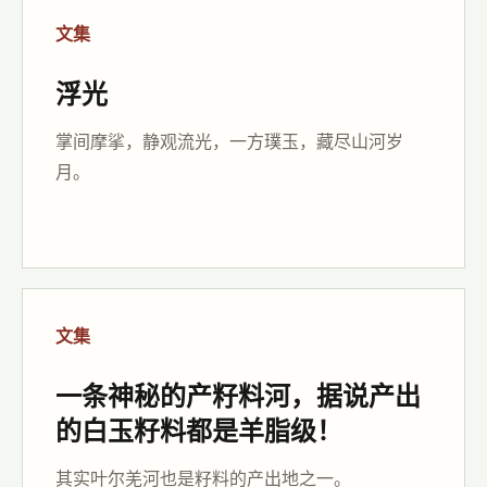
文集
浮光
掌间摩挲，静观流光，一方璞玉，藏尽山河岁
月。
文集
一条神秘的产籽料河，据说产出
的白玉籽料都是羊脂级！
其实叶尔羌河也是籽料的产出地之一。