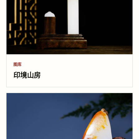
图库
天禄钮印