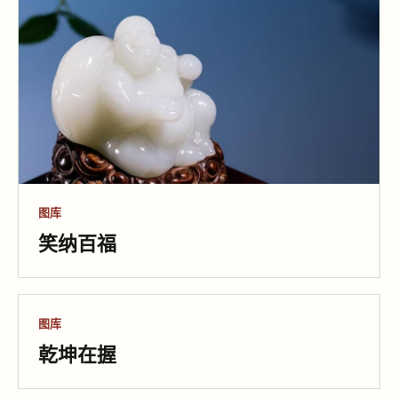
图库
笑纳百福