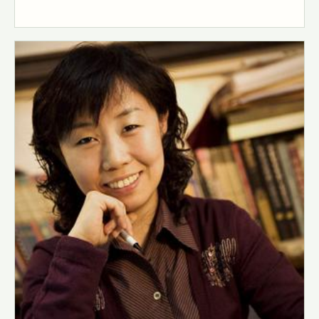
推荐名家
顾铭玉雕工作室
2002年11月白玉山子雕《潮音洞》获首届中国玉雕作品
&ldquo;天工奖&rdquo;金奖。 2006年4月白玉《