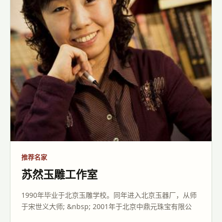
推荐名家
苏然玉雕工作室
1990年毕业于北京玉雕学校。同年进入北京玉器厂，从师
于宋世义大师; &nbsp; 2001年于北京中鼎元珠宝有限公