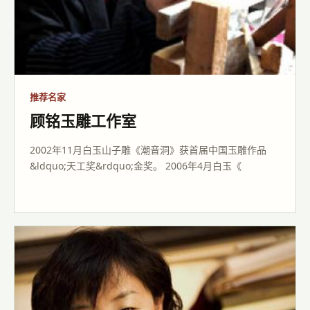
推荐名家
顾铭玉雕工作室
2002年11月白玉山子雕《潮音洞》获首届中国玉雕作品
&ldquo;天工奖&rdquo;金奖。 2006年4月白玉《