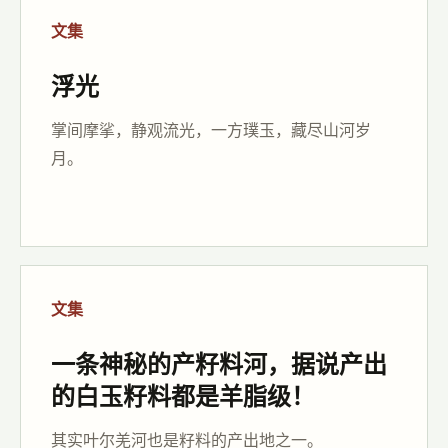
文集
浮光
掌间摩挲，静观流光，一方璞玉，藏尽山河岁
月。
文集
一条神秘的产籽料河，据说产出
的白玉籽料都是羊脂级！
其实叶尔羌河也是籽料的产出地之一。