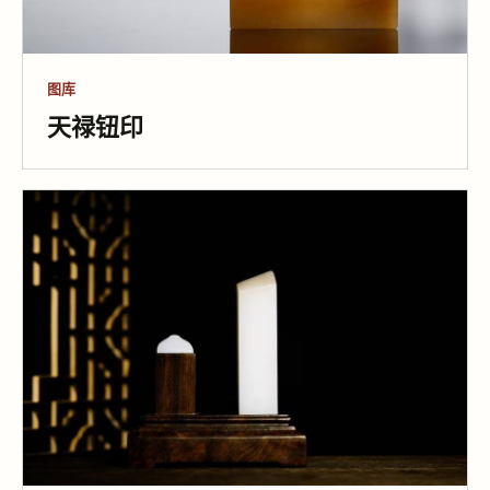
图库
天禄钮印