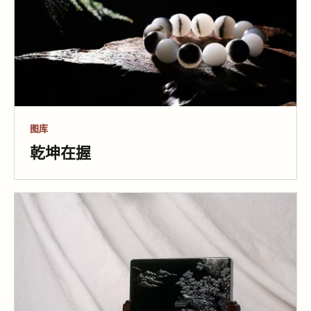
图库
乾坤在握