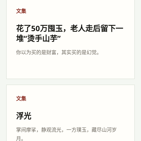
文集
花了50万囤玉，老人走后留下一
堆“烫手山芋”
你以为买的是财富，其实买的是幻觉。
文集
浮光
掌间摩挲，静观流光，一方璞玉，藏尽山河岁
月。