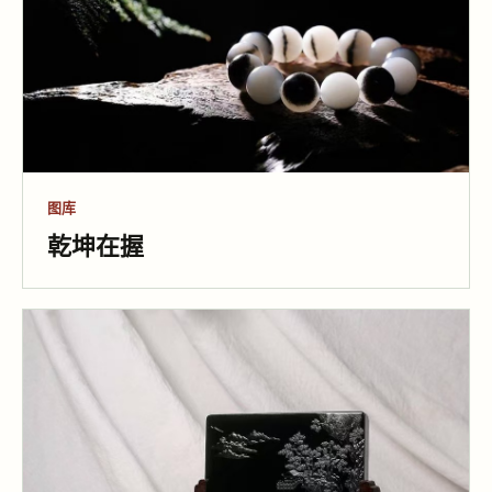
图库
乾坤在握