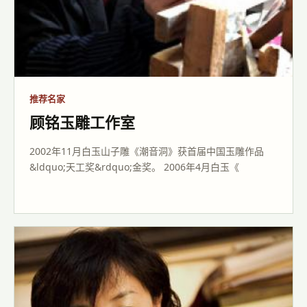
推荐名家
顾铭玉雕工作室
2002年11月白玉山子雕《潮音洞》获首届中国玉雕作品
&ldquo;天工奖&rdquo;金奖。 2006年4月白玉《