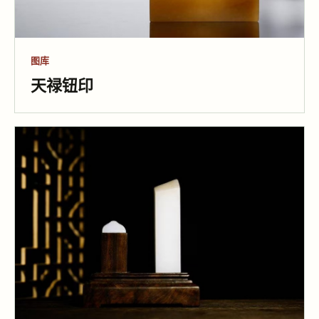
图库
天禄钮印