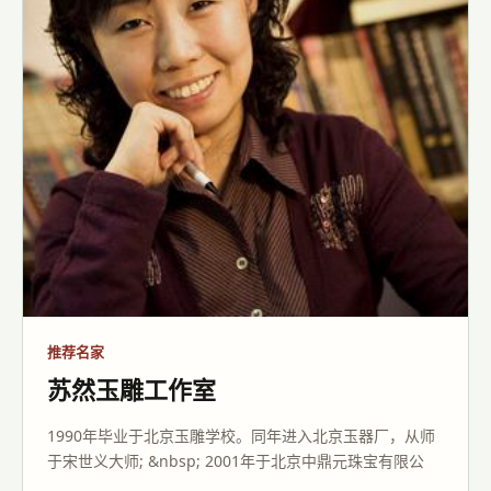
推荐名家
苏然玉雕工作室
1990年毕业于北京玉雕学校。同年进入北京玉器厂，从师
于宋世义大师; &nbsp; 2001年于北京中鼎元珠宝有限公