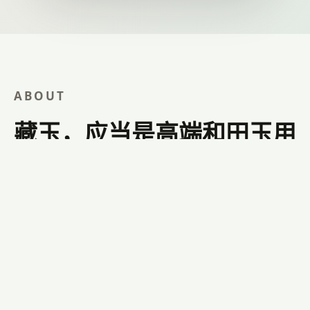
ABOUT
藏玉，应当是高端和田玉用
户的第一站。
藏玉深耕传统和田玉多年，连接玉雕名家、收藏用户与
专业鉴藏服务。我们以内容沉淀、作品展示和拍卖交易
为核心，让玉友在学习、交流与收藏流转中，更安心地
遇见好玉。