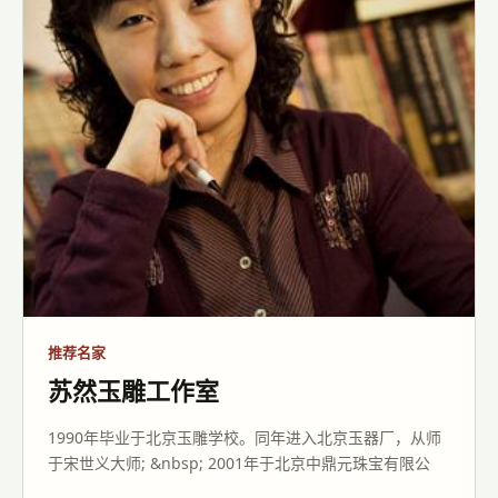
推荐名家
苏然玉雕工作室
1990年毕业于北京玉雕学校。同年进入北京玉器厂，从师
于宋世义大师; &nbsp; 2001年于北京中鼎元珠宝有限公