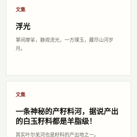
文集
浮光
掌间摩挲，静观流光，一方璞玉，藏尽山河岁
月。
文集
一条神秘的产籽料河，据说产出
的白玉籽料都是羊脂级！
其实叶尔羌河也是籽料的产出地之一。