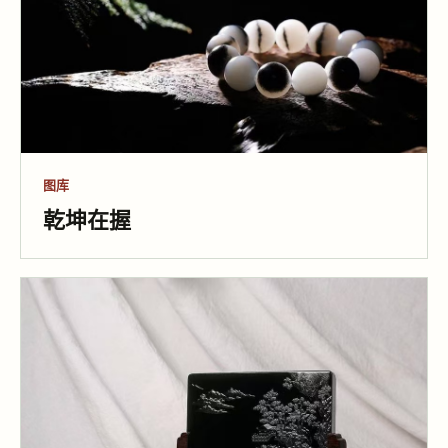
图库
乾坤在握