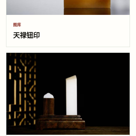
图库
天禄钮印