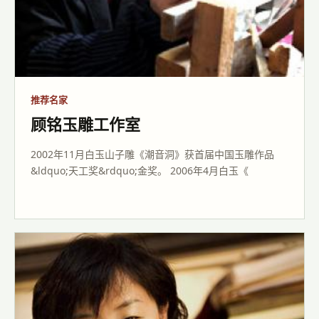
推荐名家
顾铭玉雕工作室
2002年11月白玉山子雕《潮音洞》获首届中国玉雕作品
&ldquo;天工奖&rdquo;金奖。 2006年4月白玉《