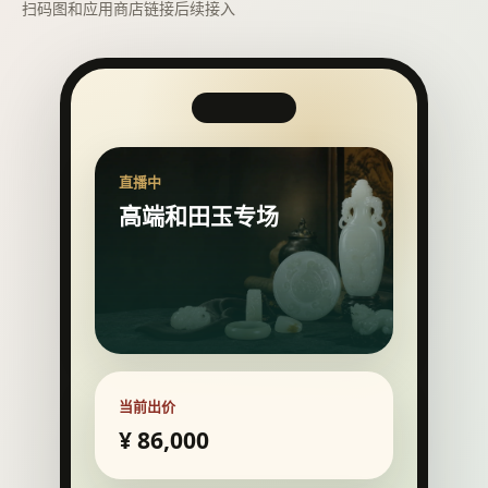
推荐名家
苏然玉雕工作室
1990年毕业于北京玉雕学校。同年进入北京玉器厂，从师
于宋世义大师; &nbsp; 2001年于北京中鼎元珠宝有限公