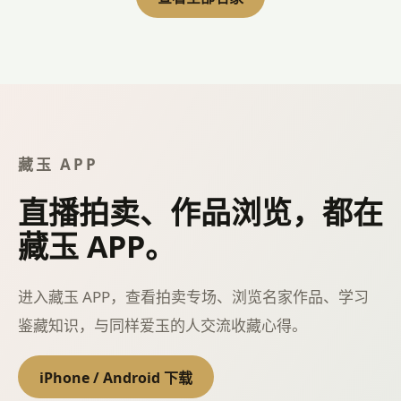
推荐名家
顾铭玉雕工作室
2002年11月白玉山子雕《潮音洞》获首届中国玉雕作品
&ldquo;天工奖&rdquo;金奖。 2006年4月白玉《