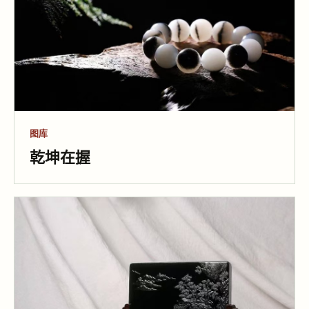
图库
乾坤在握