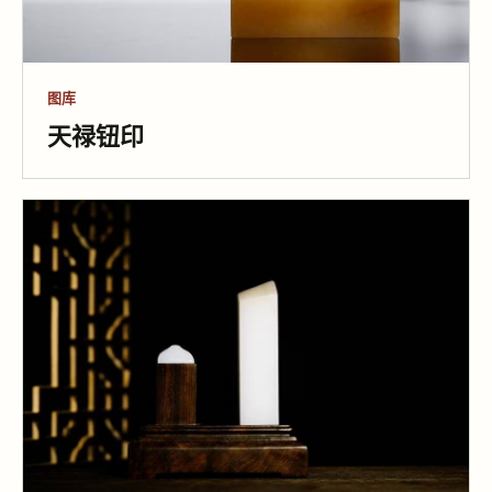
图库
天禄钮印