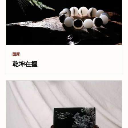
图库
乾坤在握