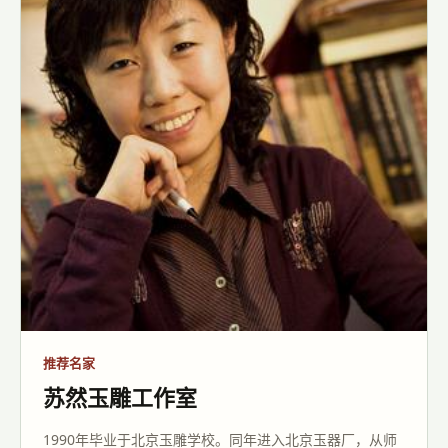
推荐名家
顾铭玉雕工作室
2002年11月白玉山子雕《潮音洞》获首届中国玉雕作品
&ldquo;天工奖&rdquo;金奖。 2006年4月白玉《