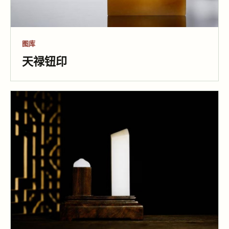
图库
天禄钮印