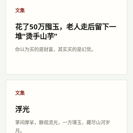
文集
花了50万囤玉，老人走后留下一
堆“烫手山芋”
你以为买的是财富，其实买的是幻觉。
文集
浮光
掌间摩挲，静观流光，一方璞玉，藏尽山河岁
月。