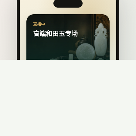
推荐名家
杨曦玉雕工作室
1983年毕业进入苏州玉石雕刻厂学习雕刻技艺，以人物为
主; &nbsp; 1984年到上海玉雕厂人物车间进修学习，期
查看全部名家